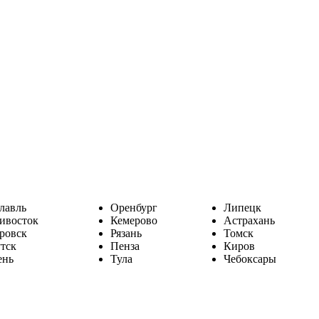
лавль
Оренбург
Липецк
ивосток
Кемерово
Астрахань
ровск
Рязань
Томск
тск
Пенза
Киров
ень
Тула
Чебоксары