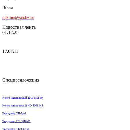
Почта:
npk-tm@yandex.ru
Новостная лента
01.12.25
17.07.11
Спецпредложения
Копер маятниковый 2010 КМ-30
Копер маятниковый ИО 5003-0,3
Твердомер ТП-7р-1
Твердомер ИТ 5010-01
Твердомер ТК-14-250