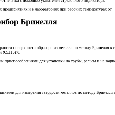
 отпечатка с помощью указателей стрелочного индикатора.
предприятиях и в лабораториях при рабочих температурах от + 
рибор Бринелля
дости поверхности образцов из металла по методу Бринелля в 
и (65±15)%.
ы приспособлениями для установки на трубы, рельсы и на задн
назначен для измерения твердости металлов по методу Бринелля