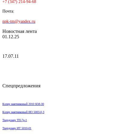
+7 (347) 214-94-68
Почта:
npk-tm@yandex.ru
Новостная лента
01.12.25
17.07.11
Спецпредложения
Копер маятниковый 2010 КМ-30
Копер маятниковый ИО 5003-0,3
Твердомер ТП-7р-1
Твердомер ИТ 5010-01