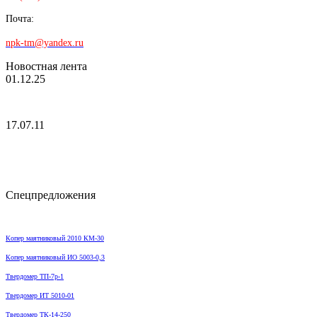
Почта:
npk-tm@yandex.ru
Новостная лента
01.12.25
17.07.11
Спецпредложения
Копер маятниковый 2010 КМ-30
Копер маятниковый ИО 5003-0,3
Твердомер ТП-7р-1
Твердомер ИТ 5010-01
Твердомер ТК-14-250