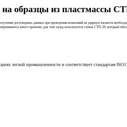
а на образцы из пластмассы С
получения достоверных данных при проведении испытаний на ударную вязкость необход
 затрачивается много времени, для этих нужд используется станок СТП-20, который обес
ториях легкой промышленности и соответствует стандартам ISO1