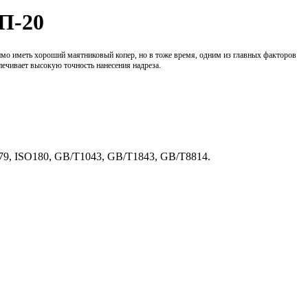
ТП-20
имо иметь хороший маятниковый копер, но в тоже время, одним из главных факторов
печивает высокую точность нанесения надреза.
79, ISO180, GB/T1043, GB/T1843, GB/T8814.