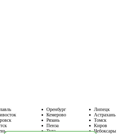
лавль
Оренбург
Липецк
ивосток
Кемерово
Астрахань
ровск
Рязань
Томск
тск
Пенза
Киров
ень
Тула
Чебоксары