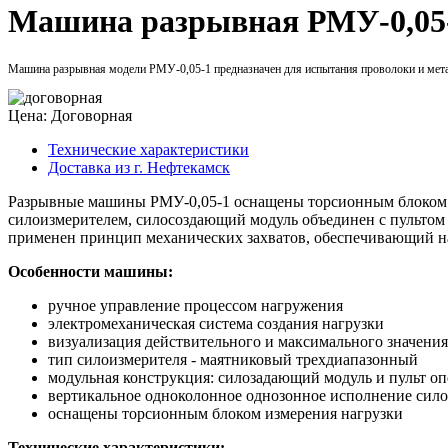
Машина разрывная РМУ-0,05-1
Машина разрывная модели РМУ-0,05-1 предназначен для испытания проволоки и металли
Цена: Договорная
Технические характеристики
Доставка из г. Нефтекамск
Разрывные машины РМУ-0,05-1 оснащены торсионным блоком и
силоизмерителем, силосоздающий модуль объединен с пультом 
применен принцип механических захватов, обеспечивающий на
Особенности машины:
ручное управление процессом нагружения
электромеханическая система создания нагрузки
визуализация действительного и максимального значения
тип силоизмерителя - маятниковый трехдиапазонный
модульная конструкция: силозадающий модуль и пульт оп
вертикальное одноколонное однозонное исполнение сил
оснащены торсионным блоком измерения нагрузки
Технические характеристики: