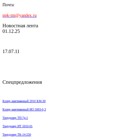
Почта:
npk-tm@yandex.ru
Новостная лента
01.12.25
17.07.11
Спецпредложения
Копер маятниковый 2010 КМ-30
Копер маятниковый ИО 5003-0,3
Твердомер ТП-7р-1
Твердомер ИТ 5010-01
Твердомер ТК-14-250