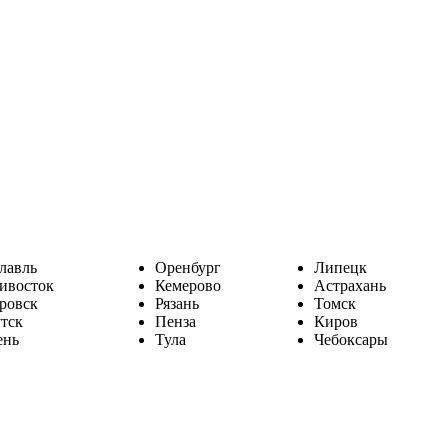
лавль
Оренбург
Липецк
ивосток
Кемерово
Астрахань
ровск
Рязань
Томск
тск
Пенза
Киров
ень
Тула
Чебоксары